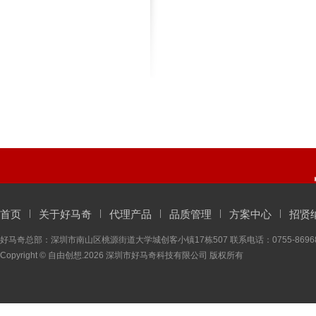
首页
关于好马奇
代理产品
品质管理
方案中心
招贤
好马奇总部：深圳市南山区桃源街道大学城创客小镇17栋507 联系电话：0755-86968066
Copyright ©
自由创想
.2026 深圳市好马奇科技有限公司 版权所有